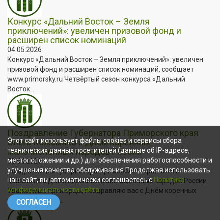
Конкурс «Дальний Восток – Земля
приключений»: увеличен призовой фонд и
расширен список номинаций
04.05.2026
Конкурс «Дальний Восток – Земля приключений»: увеличен
призовой фонд и расширен список номинаций, сообщает
www.primorsky.ru Четвёртый сезон конкурса «Дальний
Восток...
Поздравление Губернатора Приморского края
Этот сайт использует файлы cookies и сервисы сбора
Олега Кожемяко с Днём коренных
малочисленных народов России
технических данных посетителей (данные об IP-адресе,
местоположении и др.) для обеспечения работоспособности и
30.04.2026
улучшения качества обслуживания.Продолжая использовать
Поздравление Губернатора Приморского края Олега
наш сайт, вы автоматически соглашаетесь с
Политика
Кожемяко с Днём коренных малочисленных народов России
конфиденциальности сайта
.
Уважаемые приморцы, поздравляю вас с Днём коренных
малочисленных...
СОГЛАСЕН