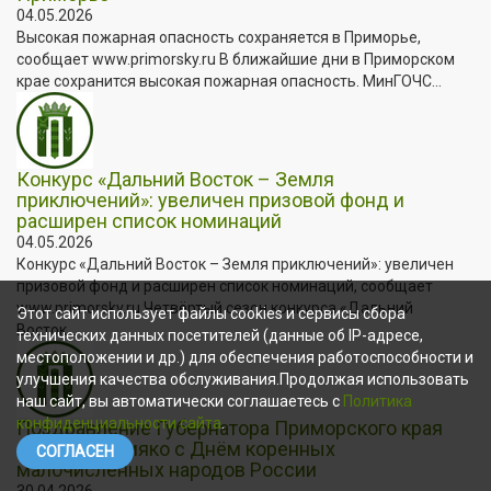
04.05.2026
Высокая пожарная опасность сохраняется в Приморье,
сообщает www.primorsky.ru В ближайшие дни в Приморском
крае сохранится высокая пожарная опасность. МинГОЧС...
Конкурс «Дальний Восток – Земля
приключений»: увеличен призовой фонд и
расширен список номинаций
04.05.2026
Конкурс «Дальний Восток – Земля приключений»: увеличен
призовой фонд и расширен список номинаций, сообщает
www.primorsky.ru Четвёртый сезон конкурса «Дальний
Этот сайт использует файлы cookies и сервисы сбора
Восток...
технических данных посетителей (данные об IP-адресе,
местоположении и др.) для обеспечения работоспособности и
улучшения качества обслуживания.Продолжая использовать
наш сайт, вы автоматически соглашаетесь с
Политика
конфиденциальности сайта
.
Поздравление Губернатора Приморского края
Олега Кожемяко с Днём коренных
СОГЛАСЕН
малочисленных народов России
30.04.2026