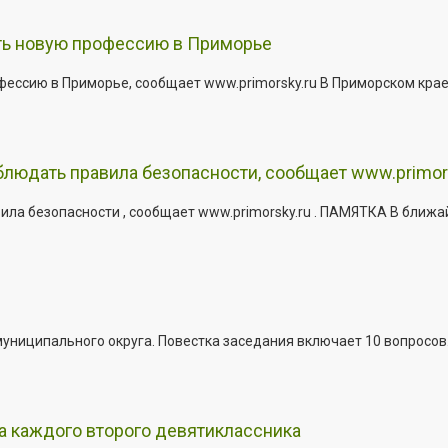
ить новую профессию в Приморье
офессию в Приморье, сообщает www.primorsky.ru В Приморском кра
юдать правила безопасности, сообщает www.primor
ла безопасности , сообщает www.primorsky.ru . ПАМЯТКА В ближа
иципального округа. Повестка заседания включает 10 вопросов. За
а каждого второго девятиклассника