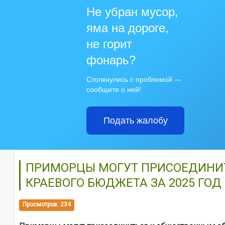
Не убран мусор,
яма на дороге,
не горит
фонарь?
Столкнулись с проблемой —
сообщите о ней!
Подать жалобу
ПРИМОРЦЫ МОГУТ ПРИСОЕДИНИТ
КРАЕВОГО БЮДЖЕТА ЗА 2025 ГОД
Просмотров: 234