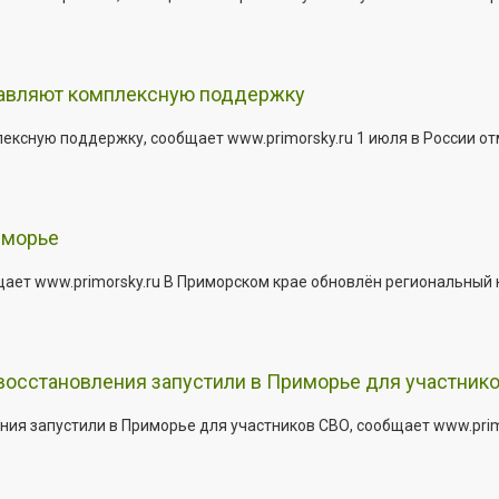
тавляют комплексную поддержку
сную поддержку, сообщает www.primorsky.ru 1 июля в России отм
иморье
щает www.primorsky.ru В Приморском крае обновлён региональный
 восстановления запустили в Приморье для участник
ния запустили в Приморье для участников СВО, сообщает www.pri