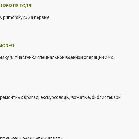
начала года
rimorsky.ru За первые...
морья
ky.ru Участники специальной военной операции и их...
емонтных бригад, экскурсоводы, вожатые, библиотекари...
иморского края представлено...