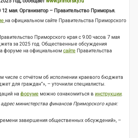
2025 год, сообщает
www.primorsky.ru
0 12 мая. Организатор – Правительство Приморья.
ме
на официальном сайте Правительства Приморского
авительство Приморского края с 9.00 часов 7 мая
джета за 2025 год. Общественные обсуждения
 на форуме на официальном
сайте
Правительства
том числе c отчётом об исполнении краевого бюджета
жет для граждан”», – уточнили специалисты.
даций на
форуме
можно ознакомиться в
инструкции
.
 адрес министерства финансов Приморского края:
– времени завершения общественных обсуждений», –