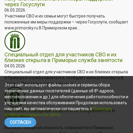
через Госуслуги
06.05.2026
Участники СВО и их семьи могут быстрее получать
положенные им меры поддержки – через Госуслуги, сообщает
www.primorsky.ru В Приморском крае...
Специальный отдел для участников СВО и их
близких открыла в Приморье служба занятости
04.05.2026
Специальный отдел для участников СВО и их близких открыла
в Приморье служба занятости, сообщает www.primorsky.ru В
столице Приморья для участников...
Этот сайт использует файлы cookies и сервисы сбора
технических данных посетителей (данные об IP-адресе,
местоположении и др.) для обеспечения работоспособности и
улучшения качества обслуживания.Продолжая использовать
наш сайт, вы автоматически соглашаетесь с
Политика
Высокая пожарная опасность сохраняется в
конфиденциальности сайта
.
Приморье
04.05.2026
СОГЛАСЕН
Высокая пожарная опасность сохраняется в Приморье,