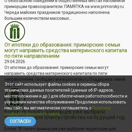
О безопасном поведении в общественных местах напомнили
приморцам правоохранители. ПАМЯТКА на www.primorsky.ru
Череда майских праздников традиционно наполнена
большим количеством массовых...
От ипотеки до образования: приморские семьи
могут направить средства материнского капитала
по пяти направлениям
29.04.2026
От ипотеки до образования: приморские семьи могут
направить средства материнского капитала по пяти
направлениям, сообщает www.primorsky.ru Поддержка семей
Этот сайт использует файлы cookies и сервисы сбора
с детьми...
технических данных посетителей (данные об IP-адресе,
местоположении и др.) для обеспечения работоспособности и
улучшения качества обслуживания.Продолжая использовать
наш сайт, вы автоматически соглашаетесь с
Политика
Более 76 тысяч приморцев уже выбрали
конфиденциальности сайта
.
территории для благоустройства на будущий год
СОГЛАСЕН
29.04.2026
Более 76 тысяч приморцев уже выбрали территории для