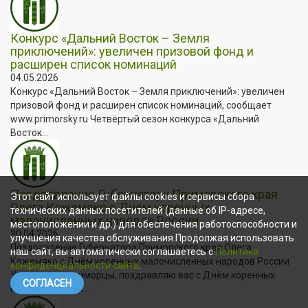
Конкурс «Дальний Восток – Земля
приключений»: увеличен призовой фонд и
расширен список номинаций
04.05.2026
Конкурс «Дальний Восток – Земля приключений»: увеличен
призовой фонд и расширен список номинаций, сообщает
www.primorsky.ru Четвёртый сезон конкурса «Дальний
Восток...
Поздравление Губернатора Приморского края
Этот сайт использует файлы cookies и сервисы сбора
Олега Кожемяко с Днём коренных
технических данных посетителей (данные об IP-адресе,
малочисленных народов России
местоположении и др.) для обеспечения работоспособности и
30.04.2026
улучшения качества обслуживания.Продолжая использовать
Поздравление Губернатора Приморского края Олега
наш сайт, вы автоматически соглашаетесь с
Политика
Кожемяко с Днём коренных малочисленных народов России
конфиденциальности сайта
.
Уважаемые приморцы, поздравляю вас с Днём коренных
СОГЛАСЕН
малочисленных...