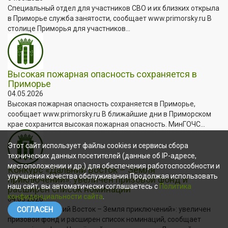
Специальный отдел для участников СВО и их близких открыла
в Приморье служба занятости, сообщает www.primorsky.ru В
столице Приморья для участников...
Высокая пожарная опасность сохраняется в
Приморье
04.05.2026
Высокая пожарная опасность сохраняется в Приморье,
сообщает www.primorsky.ru В ближайшие дни в Приморском
крае сохранится высокая пожарная опасность. МинГОЧС...
Этот сайт использует файлы cookies и сервисы сбора
технических данных посетителей (данные об IP-адресе,
местоположении и др.) для обеспечения работоспособности и
Конкурс «Дальний Восток – Земля
улучшения качества обслуживания.Продолжая использовать
приключений»: увеличен призовой фонд и
наш сайт, вы автоматически соглашаетесь с
Политика
расширен список номинаций
конфиденциальности сайта
.
04.05.2026
Конкурс «Дальний Восток – Земля приключений»: увеличен
СОГЛАСЕН
призовой фонд и расширен список номинаций, сообщает