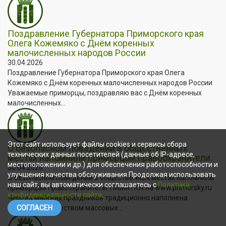
Поздравление Губернатора Приморского края
Олега Кожемяко с Днём коренных
малочисленных народов России
30.04.2026
Поздравление Губернатора Приморского края Олега
Кожемяко с Днём коренных малочисленных народов России
Уважаемые приморцы, поздравляю вас с Днём коренных
малочисленных...
Этот сайт использует файлы cookies и сервисы сбора
О безопасном поведении в общественных
технических данных посетителей (данные об IP-адресе,
местах напомнили приморцам правоохранители
местоположении и др.) для обеспечения работоспособности и
30.04.2026
улучшения качества обслуживания.Продолжая использовать
О безопасном поведении в общественных местах напомнили
наш сайт, вы автоматически соглашаетесь с
Политика
приморцам правоохранители. ПАМЯТКА на www.primorsky.ru
конфиденциальности сайта
.
Череда майских праздников традиционно наполнена
большим количеством массовых...
СОГЛАСЕН