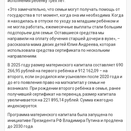
исполнения ребенку трёх лет.
«Это замечательно, что семьи могут получать помощь от
государства в тот момент, когда она им необходима. Когда
я находилась в отпуске по уходу за младшим ребёнком и
не могла работать, ежемесячные выплаты стали большим
подспорьем для семьи. Оставшиеся средства мы
направили на оплату обучения старшей дочери в вузе», –
рассказала мама двоих детей Юлия Андреева, которая
использовала средства сертификата по нескольким
направлениям.
В 2025 году размер материнского капитала составляет 690
266,95 рублей на первого ребёнка и 912 162,09 – на
второго, если он родился или усыновлен после 2020 года и
до его появления право на маткапитал у семьи не
возникало. При рождении второго ребёнка в семье, ранее
получившей сертификат на первенца, размер капитала
увеличивается на 221 895,14 рублей. Сумма ежегодно
индексируется.
Программа материнского капитала была запущена по
инициативе Президента РФ Владимира Путина и продлена
до 2030 года.