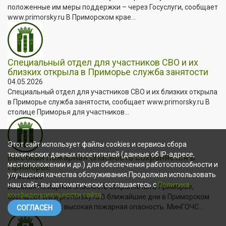
положенные им меры поддержки – через Госуслуги, сообщает
www.primorsky.ru В Приморском крае...
Специальный отдел для участников СВО и их
близких открыла в Приморье служба занятости
04.05.2026
Специальный отдел для участников СВО и их близких открыла
в Приморье служба занятости, сообщает www.primorsky.ru В
столице Приморья для участников...
Этот сайт использует файлы cookies и сервисы сбора
технических данных посетителей (данные об IP-адресе,
Высокая пожарная опасность сохраняется в
местоположении и др.) для обеспечения работоспособности и
Приморье
улучшения качества обслуживания.Продолжая использовать
04.05.2026
наш сайт, вы автоматически соглашаетесь с
Политика
Высокая пожарная опасность сохраняется в Приморье,
конфиденциальности сайта
.
сообщает www.primorsky.ru В ближайшие дни в Приморском
крае сохранится высокая пожарная опасность. МинГОЧС...
СОГЛАСЕН