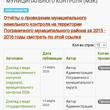
МУНИЦИПАЛЬНОГО КОНТРОЛЯ (МЗК)
земля имущество
Отчёты о проведении муниципального
земельного контроля на территории
Пограничного муниципального района за 2015 -
2016 годы смотреть по этой ссылке
Кол-во строк:
Дата
Кол-во
Заголовок
публикации
Автор
просмо
13 марта
Доклад о виде
Автор:
Просмо
2026
государственного
Администрация
контроля
Пограничного
(надзора),
муниципального
муниципального
округа
контроля 2026
13 марта
Доклад о виде
Автор:
Просмо
2025
государственного
Администрация