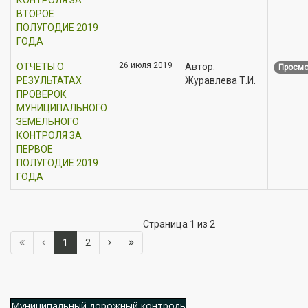
ВТОРОЕ
ПОЛУГОДИЕ 2019
ГОДА
26 июля 2019
ОТЧЕТЫ О
Автор:
Просмо
РЕЗУЛЬТАТАХ
Журавлева Т.И.
ПРОВЕРОК
МУНИЦИПАЛЬНОГО
ЗЕМЕЛЬНОГО
КОНТРОЛЯ ЗА
ПЕРВОЕ
ПОЛУГОДИЕ 2019
ГОДА
Страница 1 из 2
1
2
Муниципальный дорожный контроль