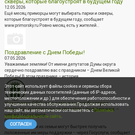
скверы, которые благоустроят в будущем году
12.05.2026
Ещё месяц приморцы могут выбирать парки и скверы,
которые благоустроят в будущем году, сообщает
www.primorsky.ru Ровно месяц есть у жителей...
Поздравление с Днем Победы!
07.05.2026
Уважаемые земляки! От имени депутатов Думы округа
сердечно поздравляю вас с праздником – Днем Великой
Победы! В этом празднике – история...
Этот сайт использует файлы cookies и сервисы сбора
технических данных посетителей (данные об IP-адресе,
местоположении и др.) для обеспечения работоспособности и
Участники СВО и их семьи могут быстрее
улучшения качества обслуживания.Продолжая использовать
получать положенные им меры поддержки –
наш сайт, вы автоматически соглашаетесь с
Политика
через Госуслуги
конфиденциальности сайта
.
06.05.2026
СОГЛАСЕН
Участники СВО и их семьи могут быстрее получать
положенные им меры поддержки – через Госуслуги, сообщает