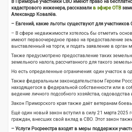
В Приморье участники СВО имеют право на бесплатное
кадастрового инженера, рассказали
в эфире ОТВ
зам
Александр Ковалёв.
– Евгений, какие льготы существуют для участников
– В сфере недвижимости хотелось бы отметить осно
имеют первоочередное право на предоставление земе
выставленный на торги, и подать заявление в орган 
Также предусмотрено предоставление таких земельных
земельного налога, рассчитанного для такого земельн
Но есть определенные ограничения: один участок в од
Также федеральным законодательством Героям Росси
находящегося в федеральной собственности или в с
ведение личного подсобного хозяйства, садоводства 
Закон Приморского края также даёт ветеранам боевы
Ещё один новый закон вступил в силу 21 марта 2025
граждан, внесших свой вклад в СВО. Этот закон такж
– Услуги Росреестра входят в меры поддержки участ