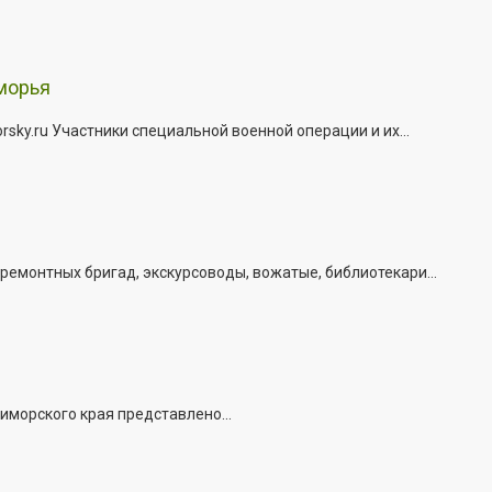
морья
ky.ru Участники специальной военной операции и их...
емонтных бригад, экскурсоводы, вожатые, библиотекари...
иморского края представлено...