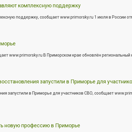
тавляют комплексную поддержку
сную поддержку, сообщает www.primorsky.ru 1 июля в России отм
иморье
щает www.primorsky.ru В Приморском крае обновлён региональный
 восстановления запустили в Приморье для участник
ния запустили в Приморье для участников СВО, сообщает www.pri
ить новую профессию в Приморье