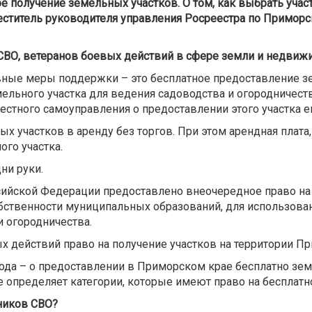
 получение земельных участков. О том, как выбрать участ
еститель руководителя управления Росреестра по Примор
 СВО, ветеранов боевых действий в сфере земли и недвиж
вные меры поддержки – это бесплатное предоставление з
льного участка для ведения садоводства и огородничеств
местного самоуправления о предоставлении этого участка е
 участков в аренду без торгов. При этом арендная плата,
ого участка.
ни руки.
йской Федерации предоставлено внеочередное право на п
обственности муниципальных образований, для использова
и огородничества.
х действий право на получение участков на территории Пр
 года – о предоставлении в Приморском крае бесплатно зе
е определяет категории, которые имеют право на бесплатн
ников СВО?