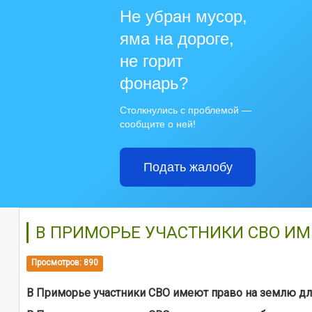
Не убран мусор,
яма на дороге,
не горит
фонарь?
Столкнулись с проблемой —
сообщите о ней!
Подать жалобу
В ПРИМОРЬЕ УЧАСТНИКИ СВО ИМ
Просмотров: 890
В Приморье участники СВО имеют право на землю дл