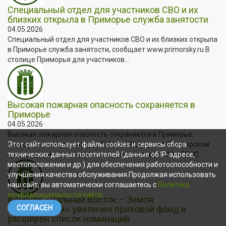
Специальный отдел для участников СВО и их
близких открыла в Приморье служба занятости
04.05.2026
Специальный отдел для участников СВО и их близких открыла
в Приморье служба занятости, сообщает www.primorsky.ru В
столице Приморья для участников...
Высокая пожарная опасность сохраняется в
Приморье
04.05.2026
Высокая пожарная опасность сохраняется в Приморье,
сообщает www.primorsky.ru В ближайшие дни в Приморском
Этот сайт использует файлы cookies и сервисы сбора
крае сохранится высокая пожарная опасность. МинГОЧС...
технических данных посетителей (данные об IP-адресе,
местоположении и др.) для обеспечения работоспособности и
улучшения качества обслуживания.Продолжая использовать
наш сайт, вы автоматически соглашаетесь с
Политика
конфиденциальности сайта
.
Конкурс «Дальний Восток – Земля
приключений»: увеличен призовой фонд и
СОГЛАСЕН
расширен список номинаций