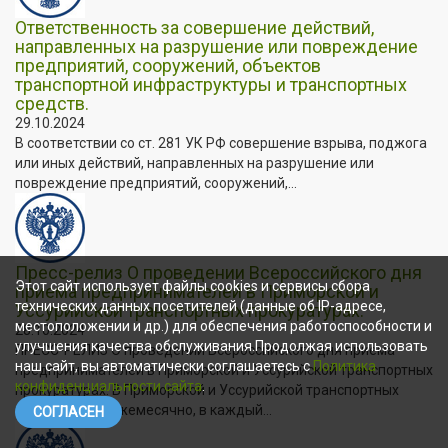
Ответственность за совершение действий,
направленных на разрушение или повреждение
предприятий, сооружений, объектов
транспортной инфраструктуры и транспортных
средств.
29.10.2024
В соответствии со ст. 281 УК РФ совершение взрыва, поджога
или иных действий, направленных на разрушение или
повреждение предприятий, сооружений,...
Пресс-релиз О проведении Всероссийского дня
Этот сайт использует файлы cookies и сервисы сбора
приема предпринимателей в Приморской и
технических данных посетителей (данные об IP-адресе,
Уссурийской транспортных прокуратурах.
местоположении и др.) для обеспечения работоспособности и
28.10.2024
улучшения качества обслуживания.Продолжая использовать
ПРЕСС-РЕЛИЗ О проведении Всероссийского дня приема
наш сайт, вы автоматически соглашаетесь с
Политика
предпринимателей в Приморской и Уссурийской транспортных
конфиденциальности сайта
.
прокуратурах. В Приморской и Уссурийской транспортных
прокуратурах ежемесячно, в каждый...
СОГЛАСЕН