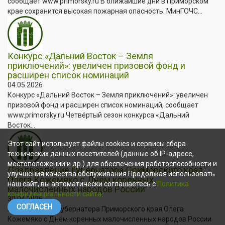
сообщает www.primorsky.ru В ближайшие дни в Приморском
крае сохранится высокая пожарная опасность. МинГОЧС...
Конкурс «Дальний Восток – Земля
приключений»: увеличен призовой фонд и
расширен список номинаций
04.05.2026
Конкурс «Дальний Восток – Земля приключений»: увеличен
призовой фонд и расширен список номинаций, сообщает
www.primorsky.ru Четвёртый сезон конкурса «Дальний
Восток...
Этот сайт использует файлы cookies и сервисы сбора
технических данных посетителей (данные об IP-адресе,
местоположении и др.) для обеспечения работоспособности и
Поздравление Губернатора Приморского края
улучшения качества обслуживания.Продолжая использовать
Олега Кожемяко с Днём коренных
наш сайт, вы автоматически соглашаетесь с
Политика
малочисленных народов России
конфиденциальности сайта
.
30.04.2026
СОГЛАСЕН
Поздравление Губернатора Приморского края Олега
Кожемяко с Днём коренных малочисленных народов России