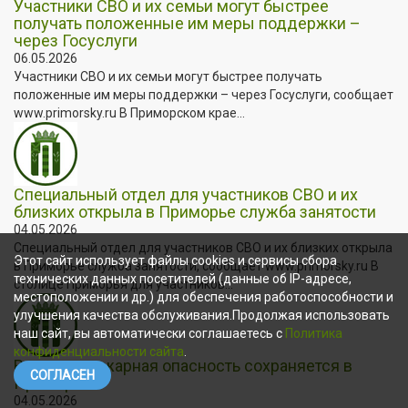
Участники СВО и их семьи могут быстрее
получать положенные им меры поддержки –
через Госуслуги
06.05.2026
Участники СВО и их семьи могут быстрее получать
положенные им меры поддержки – через Госуслуги, сообщает
www.primorsky.ru В Приморском крае...
Специальный отдел для участников СВО и их
близких открыла в Приморье служба занятости
04.05.2026
Специальный отдел для участников СВО и их близких открыла
Этот сайт использует файлы cookies и сервисы сбора
в Приморье служба занятости, сообщает www.primorsky.ru В
технических данных посетителей (данные об IP-адресе,
столице Приморья для участников...
местоположении и др.) для обеспечения работоспособности и
улучшения качества обслуживания.Продолжая использовать
наш сайт, вы автоматически соглашаетесь с
Политика
конфиденциальности сайта
.
Высокая пожарная опасность сохраняется в
СОГЛАСЕН
Приморье
04.05.2026