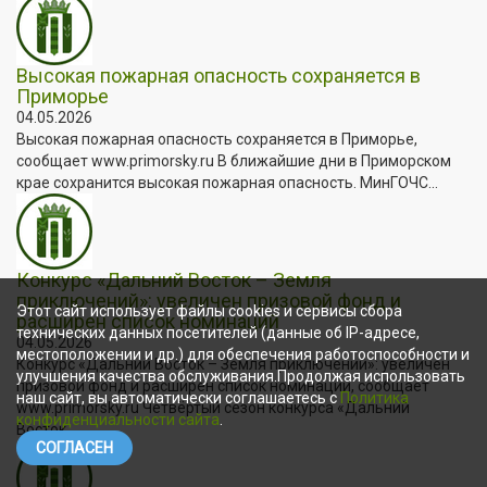
Высокая пожарная опасность сохраняется в
Приморье
04.05.2026
Высокая пожарная опасность сохраняется в Приморье,
сообщает www.primorsky.ru В ближайшие дни в Приморском
крае сохранится высокая пожарная опасность. МинГОЧС...
Конкурс «Дальний Восток – Земля
приключений»: увеличен призовой фонд и
Этот сайт использует файлы cookies и сервисы сбора
расширен список номинаций
технических данных посетителей (данные об IP-адресе,
04.05.2026
местоположении и др.) для обеспечения работоспособности и
Конкурс «Дальний Восток – Земля приключений»: увеличен
улучшения качества обслуживания.Продолжая использовать
призовой фонд и расширен список номинаций, сообщает
наш сайт, вы автоматически соглашаетесь с
Политика
www.primorsky.ru Четвёртый сезон конкурса «Дальний
конфиденциальности сайта
.
Восток...
СОГЛАСЕН