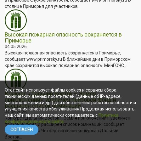
столице Приморья для участников...
Высокая пожарная опасность сохраняется в
Приморье
04.05.2026
Высокая пожарная опасность сохраняется в Приморье,
сообщает www.primorsky.ru В ближайшие дни в Приморском
крае сохранится высокая пожарная опасность. МинГОЧС...
Этот сайт использует файлы cookies и сервисы сбора
Конкурс «Дальний Восток – Земля
технических данных посетителей (данные об IP-адресе,
приключений»: увеличен призовой фонд и
местоположении и др.) для обеспечения работоспособности и
расширен список номинаций
улучшения качества обслуживания.Продолжая использовать
04.05.2026
наш сайт, вы автоматически соглашаетесь с
Политика
Конкурс «Дальний Восток – Земля приключений»: увеличен
конфиденциальности сайта
.
призовой фонд и расширен список номинаций, сообщает
СОГЛАСЕН
www.primorsky.ru Четвёртый сезон конкурса «Дальний
Восток...