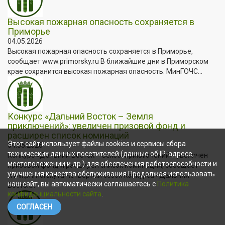
Высокая пожарная опасность сохраняется в
Приморье
04.05.2026
Высокая пожарная опасность сохраняется в Приморье,
сообщает www.primorsky.ru В ближайшие дни в Приморском
крае сохранится высокая пожарная опасность. МинГОЧС...
Конкурс «Дальний Восток – Земля
приключений»: увеличен призовой фонд и
расширен список номинаций
Этот сайт использует файлы cookies и сервисы сбора
04.05.2026
технических данных посетителей (данные об IP-адресе,
Конкурс «Дальний Восток – Земля приключений»: увеличен
местоположении и др.) для обеспечения работоспособности и
призовой фонд и расширен список номинаций, сообщает
улучшения качества обслуживания.Продолжая использовать
www.primorsky.ru Четвёртый сезон конкурса «Дальний
наш сайт, вы автоматически соглашаетесь с
Политика
Восток...
конфиденциальности сайта
.
СОГЛАСЕН