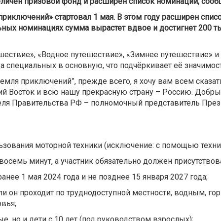
еличен призовой фонд
и расширен список номинаций, соо
приключений» стартовал 1 мая. В этом году расширен спис
ьных номинациях сумма вырастет вдвое и достигнет 200 т
ествие», «Водное путешествие», «Зимнее путешествие» и 
а специальных в основную, что подчёркивает её значимост
ля приключений”, прежде всего, я хочу вам всем сказать сп
ний Восток и всю нашу прекрасную страну – Россию. Добр
теля Правительства РФ – полномочный представитель Пре
зования моторной техники (исключение: с помощью техник
семь минут, а участник обязательно должен присутствова
нее 1 мая 2024 года и не позднее 15 января 2027 года;
ли он проходит по труднодоступной местности, водным, го
вья;
е, но и дети с 10 лет (под руководством взрослых);