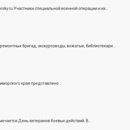
ky.ru Участники специальной военной операции и их...
емонтных бригад, экскурсоводы, вожатые, библиотекари...
иморского края представлено...
ечается День ветеранов боевых действий. В...