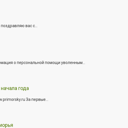
поздравляю вас с...
рмация о персональной помощи уволенным...
начала года
rimorsky.ru За первые...
морья