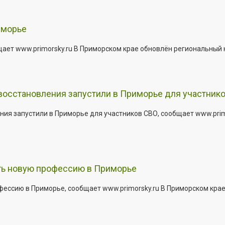
иморье
щает www.primorsky.ru В Приморском крае обновлён региональный
 восстановления запустили в Приморье для участник
ния запустили в Приморье для участников СВО, сообщает www.pri
ить новую профессию в Приморье
офессию в Приморье, сообщает www.primorsky.ru В Приморском кра