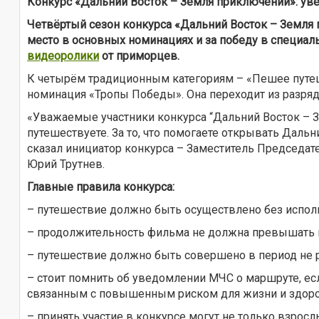
Конкурс «Дальний Восток – Земля приключений»: ув
Четвёртый сезон конкурса «Дальний Восток – Земля 
место в основных номинациях и за победу в специал
видеоролики
от приморцев.
К четырём традиционным категориям – «Пешее путеш
номинация «Тропы Победы». Она переходит из разряд
«Уважаемые участники конкурса “Дальний Восток – Зем
путешествуете. За то, что помогаете открывать Даль
сказал инициатор конкурса – Заместитель Председа
Юрий Трутнев.
Главные правила конкурса:
– путешествие должно быть осуществлено без исполь
– продолжительность фильма не должна превышать во
– путешествие должно быть совершено в период не ра
– стоит помнить об уведомлении МЧС о маршруте, ес
связанным с повышенным риском для жизни и здоро
– принять участие в конкурсе могут не только взрослы