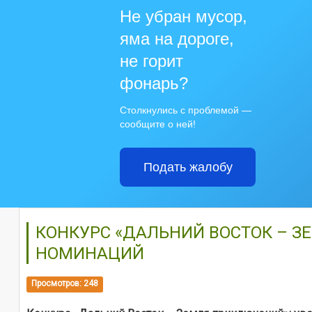
Не убран мусор,
яма на дороге,
не горит
фонарь?
Столкнулись с проблемой —
сообщите о ней!
Подать жалобу
КОНКУРС «ДАЛЬНИЙ ВОСТОК – З
НОМИНАЦИЙ
Просмотров: 248