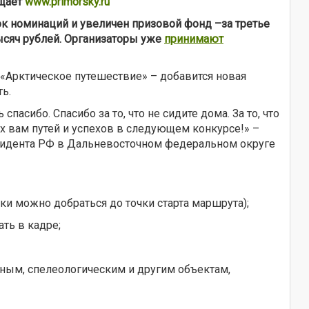
бщает
www.primorsky.ru
ок номинаций и увеличен призовой фонд –за третье
ысяч рублей. Организаторы уже
принимают
«Арктическое путешествие» – добавится новая
ь.
асибо. Спасибо за то, что не сидите дома. За то, что
ых вам путей и успехов в следующем конкурсе!» –
зидента РФ в Дальневосточном федеральном округе
и можно добраться до точки старта маршрута);
ть в кадре;
рным, спелеологическим и другим объектам,