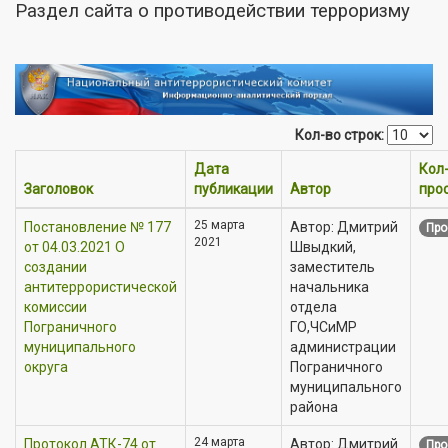
Раздел сайта о противодействии терроризму
Кол-во строк:
Дата
Кол
Заголовок
публикации
Автор
про
25 марта
Постановление № 177
Автор: Дмитрий
Про
2021
от 04.03.2021 О
Швыдкий,
создании
заместитель
антитеррористической
начальника
комиссии
отдела
Пограничного
ГО,ЧСиМР
муниципального
администрации
округа
Пограничного
муниципального
района
24 марта
Протокол АТК-74 от
Автор: Дмитрий
Про