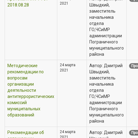
2021
2018.08.28
Швыдкий,
заместитель
начальника
отдела
ГО,ЧСиМР
администрации
Пограничного
муниципального
района
24 марта
Методические
Автор: Дмитрий
Про
2021
рекомендации по
Швыдкий,
вопросам
заместитель
организации
начальника
деятельности
отдела
антитеррористических
ГО,ЧСиМР
комиссий
администрации
муниципальных
Пограничного
образований
муниципального
района
24 марта
Рекомендации об
Автор: Дмитрий
Про
2021