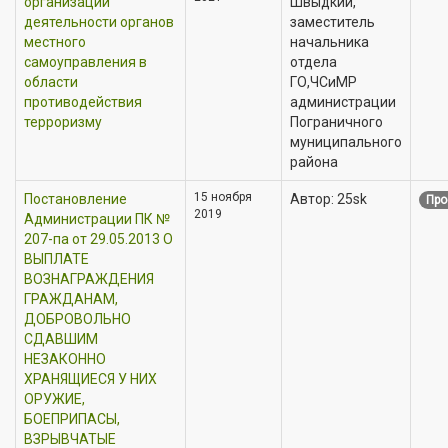
организации
Швыдкий,
деятельности органов
заместитель
местного
начальника
самоуправления в
отдела
области
ГО,ЧСиМР
противодействия
администрации
терроризму
Пограничного
муниципального
района
15 ноября
Постановление
Автор: 25sk
Про
2019
Администрации ПК №
207-па от 29.05.2013 О
ВЫПЛАТЕ
ВОЗНАГРАЖДЕНИЯ
ГРАЖДАНАМ,
ДОБРОВОЛЬНО
СДАВШИМ
НЕЗАКОННО
ХРАНЯЩИЕСЯ У НИХ
ОРУЖИЕ,
БОЕПРИПАСЫ,
ВЗРЫВЧАТЫЕ