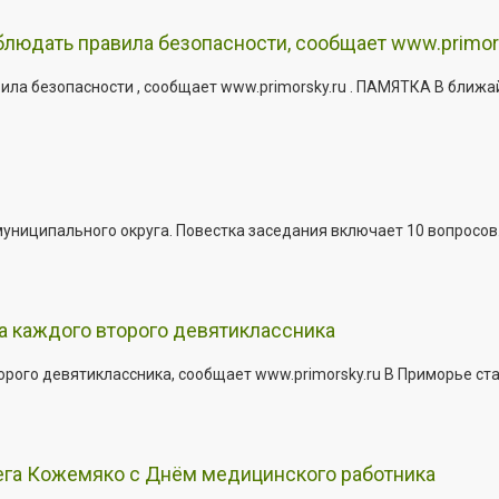
юдать правила безопасности, сообщает www.primor
ла безопасности , сообщает www.primorsky.ru . ПАМЯТКА В ближа
иципального округа. Повестка заседания включает 10 вопросов. За
а каждого второго девятиклассника
ого девятиклассника, сообщает www.primorsky.ru В Приморье ста
ега Кожемяко с Днём медицинского работника