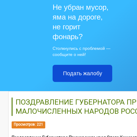
Не убран мусор,
яма на дороге,
не горит
фонарь?
Столкнулись с проблемой —
сообщите о ней!
Подать жалобу
ПОЗДРАВЛЕНИЕ ГУБЕРНАТОРА ПР
МАЛОЧИСЛЕННЫХ НАРОДОВ РОС
Просмотров: 221