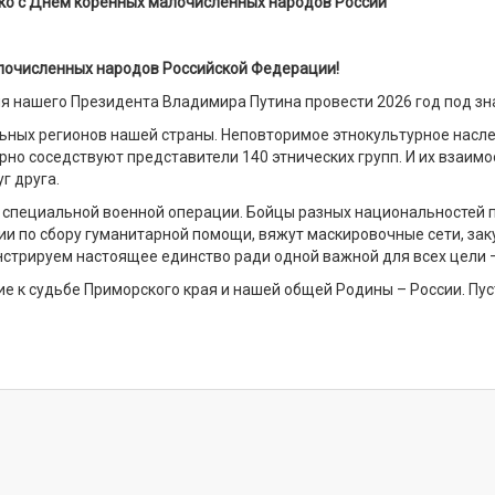
ко с Днём коренных малочисленных народов России
лочисленных народов Российской Федерации!
я нашего Президента Владимира Путина провести 2026 год под зн
ьных регионов нашей страны. Неповторимое этнокультурное насле
ирно соседствуют представители 140 этнических групп. И их взаи
г друга.
 специальной военной операции. Бойцы разных национальностей п
и по сбору гуманитарной помощи, вяжут маскировочные сети, за
нстрируем настоящее единство ради одной важной для всех цели 
е к судьбе Приморского края и нашей общей Родины – России. Пу