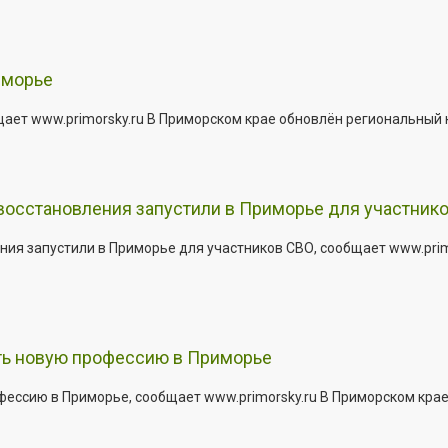
иморье
щает www.primorsky.ru В Приморском крае обновлён региональный
 восстановления запустили в Приморье для участник
ния запустили в Приморье для участников СВО, сообщает www.pri
ить новую профессию в Приморье
офессию в Приморье, сообщает www.primorsky.ru В Приморском кра