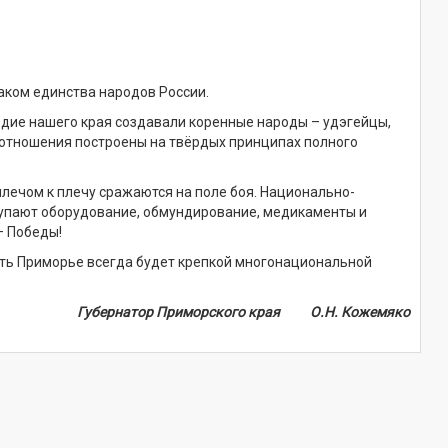
аком единства народов России.
дие нашего края создавали коренные народы – удэгейцы,
моотношения построены на твёрдых принципах полного
лечом к плечу сражаются на поле боя. Национально-
купают оборудование, обмундирование, медикаменты и
– Победы!
сть Приморье всегда будет крепкой многонациональной
Губернатор Приморского края О.Н. Кожемяко