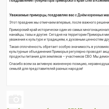
Поздравление Губернатора Приморского края Олега Кожемя
Уважаемые приморцы, поздравляю вас с Днём коренных ма
Этот праздник мы отмечаем впервые, после важного решени
Приморский край исторически один из самых многонационал
нанайцы, тазы и другие. Сегодня на территории Приморья м
уважения к культуре и традициям, к духовным ценностям дру
Такая сплочённость обретает особую значимость в условиях
культурные объединения Приморья регулярно проводят акци
продукты питания для земляков – участников СВО. Мы демо
Спасибо всем за активную жизненную позицию, неравнодуши
семьёй для представителей разных народов!