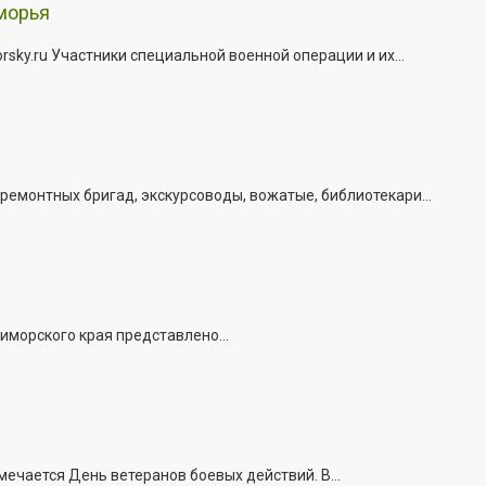
морья
ky.ru Участники специальной военной операции и их...
емонтных бригад, экскурсоводы, вожатые, библиотекари...
иморского края представлено...
ечается День ветеранов боевых действий. В...