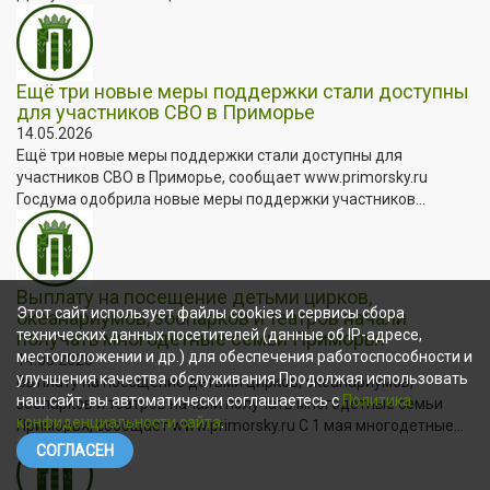
Ещё три новые меры поддержки стали доступны
для участников СВО в Приморье
14.05.2026
Ещё три новые меры поддержки стали доступны для
участников СВО в Приморье, сообщает www.primorsky.ru
Госдума одобрила новые меры поддержки участников...
Выплату на посещение детьми цирков,
Этот сайт использует файлы cookies и сервисы сбора
океанариумов, зоопарков и театров начали
технических данных посетителей (данные об IP-адресе,
получать многодетные семьи Приморья
местоположении и др.) для обеспечения работоспособности и
14.05.2026
улучшения качества обслуживания.Продолжая использовать
Выплату на посещение детьми цирков, океанариумов,
наш сайт, вы автоматически соглашаетесь с
Политика
зоопарков и театров начали получать многодетные семьи
конфиденциальности сайта
.
Приморья, сообщает www.primorsky.ru С 1 мая многодетные...
СОГЛАСЕН