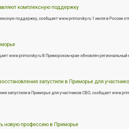
тавляют комплексную поддержку
сную поддержку, сообщает www.primorsky.ru 1 июля в России отм
иморье
щает www.primorsky.ru В Приморском крае обновлён региональный
 восстановления запустили в Приморье для участник
ния запустили в Приморье для участников СВО, сообщает www.pri
ить новую профессию в Приморье