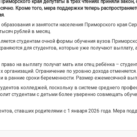
Приморского края депутаты в трёх чтениях приняли закон,
сячно. Кроме того, мера поддержки теперь распространяетс
я.
образования и занятости населения Приморского края Серг
тысяч рублей в месяц.
вляется студентам очной формы обучения вузов Приморско
аняются для студентов, которые уже получают выплату, а 
право на выплату получат мать или отец ребёнка – студент
 организаций. Ограничение по уровню дохода отменяется
ии в ранние сроки беременности. Размер ежемесячной выпл
ентов колледжей, поскольку в системе среднего професси
олит студентам с детьми более уверенно совмещать обучен
нтов, ставших родителями с 1 января 2026 года. Мера под