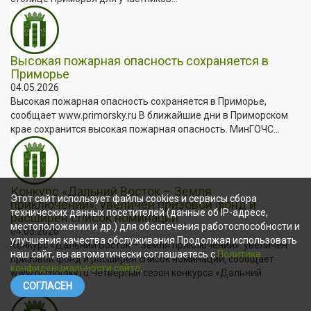
Высокая пожарная опасность сохраняется в
Приморье
04.05.2026
Высокая пожарная опасность сохраняется в Приморье,
сообщает www.primorsky.ru В ближайшие дни в Приморском
крае сохранится высокая пожарная опасность. МинГОЧС...
Конкурс «Дальний Восток – Земля
Этот сайт использует файлы cookies и сервисы сбора
приключений»: увеличен призовой фонд и
технических данных посетителей (данные об IP-адресе,
расширен список номинаций
местоположении и др.) для обеспечения работоспособности и
04.05.2026
улучшения качества обслуживания.Продолжая использовать
Конкурс «Дальний Восток – Земля приключений»: увеличен
наш сайт, вы автоматически соглашаетесь с
Политика
призовой фонд и расширен список номинаций, сообщает
конфиденциальности сайта
.
www.primorsky.ru Четвёртый сезон конкурса «Дальний
СОГЛАСЕН
Восток...