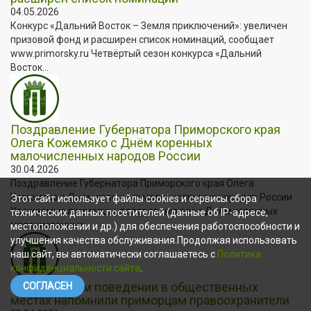
04.05.2026
Конкурс «Дальний Восток – Земля приключений»: увеличен
призовой фонд и расширен список номинаций, сообщает
www.primorsky.ru Четвёртый сезон конкурса «Дальний
Восток...
Поздравление Губернатора Приморского края
Олега Кожемяко с Днём коренных
малочисленных народов России
30.04.2026
Поздравление Губернатора Приморского края Олега
Кожемяко с Днём коренных малочисленных народов России
Этот сайт использует файлы cookies и сервисы сбора
Уважаемые приморцы, поздравляю вас с Днём коренных
технических данных посетителей (данные об IP-адресе,
малочисленных...
местоположении и др.) для обеспечения работоспособности и
улучшения качества обслуживания.Продолжая использовать
наш сайт, вы автоматически соглашаетесь с
Политика
конфиденциальности сайта
.
О безопасном поведении в общественных
СОГЛАСЕН
местах напомнили приморцам правоохранители