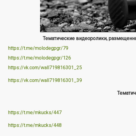
Тематические видеоролики, размещенны
https://t.me/molodegpgr/79
https://t.me/molodegpgr/126
https://vk.com/wall719816301_
25
https://vk.com/wall719816301_
39
Тематич
https://t.me/mkucks/447
https://t.me/mkucks/448