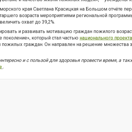
иморского края Светлана Красицкая на Большом отчёте п
н старшего возраста мероприятиями региональной программ
увеличить охват до 39,2%.
овать и развивать мотивацию граждан пожилого возраста
е поколение», который стал частью
национального проект
пожилых граждан. Он направлен на решение множества за
 интересно и с пользой для здоровья провести время, а та
а
.