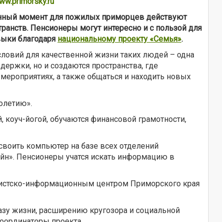
ww.primorsky.ru
данный момент для пожилых приморцев действуют
ранств. Пенсионеры могут интересно и с пользой для
выки благодаря
национальному проекту «Семья»
.
ловий для качественной жизни таких людей – одна
держки, но и создаются пространства, где
 мероприятиях, а также общаться и находить новых
олетию».
, коуч-йогой, обучаются финансовой грамотности,
своить компьютер на базе всех отделений
йн». Пенсионеры учатся искать информацию в
уристско-информационным центром Приморского края
азу жизни, расширению кругозора и социальной
координаторы проекта.