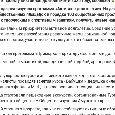
 проекту «Активное долголетие» в 2025 году, сообщает
w
 года реализуется программа «Активное долголетие». На 
 общественных площадок и порядка 100 общественных прост
 к творческим и спортивным занятиям, получить новые на
иональным приоритетом активное долголетие. Создание ус
го не только разработаны различные меры социальной под
ся спортом, участвовать в культурных и образовательных
е» стала программа «Приморье – край, дружественный долг
льной гимнастикой, скандинавской ходьбой, арт-терапией
опулярностью уроки английского языка, а для желающих о
иалисты проводят занятия курса «Бабушка и дедушка онла
иального фонда и МФЦ, а также осваивают социальные сети.
да стартовали пешеходные экскурсии, организованные Т
еского общества – Общества изучения Амурского края.
й старшего возраста, так как способствуют активному обр
чувствие и качество жизни пожилых людей», – убеждены 