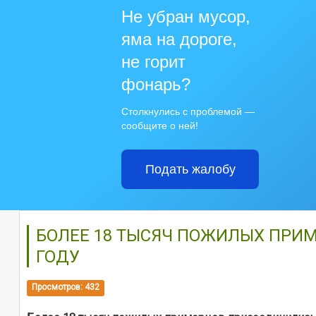
Не убран мусор,
яма на дороге,
не горит
фонарь?
Столкнулись с проблемой —
сообщите о ней!
Подать жалобу
БОЛЕЕ 18 ТЫСЯЧ ПОЖИЛЫХ ПРИМ
ГОДУ
Просмотров: 432