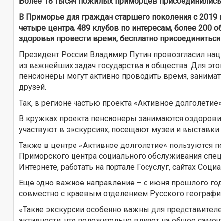
Более 18 тысяч пожилых приморцев присоединились к
В Приморье для граждан старшего поколения с 2019
четыре центра, 489 клубов по интересам, более 200
здоровья провести время, бесплатно присоединиться
Президент России Владимир Путин провозгласил нац
из важнейших задач государства и общества. Для это
пенсионеры могут активно проводить время, занимать
друзей.
Так, в регионе частью проекта «Активное долголети
В кружках проекта пенсионеры занимаются оздоровите
участвуют в экскурсиях, посещают музеи и выставки.
Также в центре «Активное долголетие» пользуются п
Приморского центра социального обслуживания спец
Интернете, работать на портале Госуслуг, сайтах Соц
Ещё одно важное направление – с июня прошлого го
совместно с краевым отделением Русского географич
«Такие экскурсии особенно важны для представителе
активности, что положительно влияет на общее само