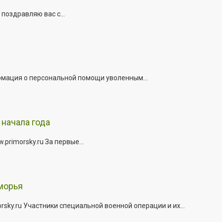
поздравляю вас с...
рмация о персональной помощи уволенным...
начала года
rimorsky.ru За первые...
морья
ky.ru Участники специальной военной операции и их...