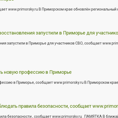
щает www.primorsky.ru В Приморском крае обновлён региональный
 восстановления запустили в Приморье для участник
ния запустили в Приморье для участников СВО, сообщает www.pri
ить новую профессию в Приморье
офессию в Приморье, сообщает www.primorsky.ru В Приморском кра
юдать правила безопасности, сообщает www.primor
ла безопасности , сообщает www.primorsky.ru . ПАМЯТКА В ближа