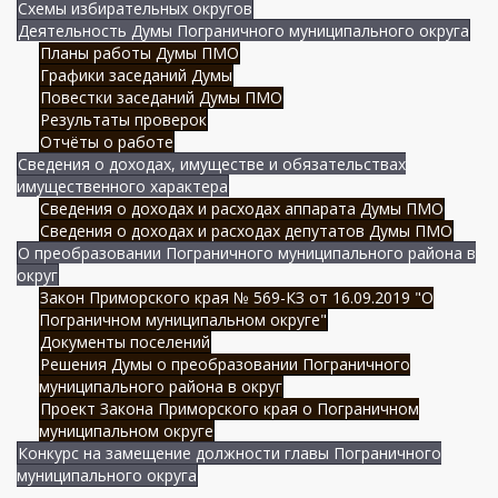
Схемы избирательных округов
Деятельность Думы Пограничного муниципального округа
Планы работы Думы ПМО
Графики заседаний Думы
Повестки заседаний Думы ПМО
Результаты проверок
Отчёты о работе
Сведения о доходах, имуществе и обязательствах
имущественного характера
Сведения о доходах и расходах аппарата Думы ПМО
Сведения о доходах и расходах депутатов Думы ПМО
О преобразовании Пограничного муниципального района в
округ
Закон Приморского края № 569-КЗ от 16.09.2019 "О
Пограничном муниципальном округе"
Документы поселений
Решения Думы о преобразовании Пограничного
муниципального района в округ
Проект Закона Приморского края о Пограничном
муниципальном округе
Конкурс на замещение должности главы Пограничного
муниципального округа