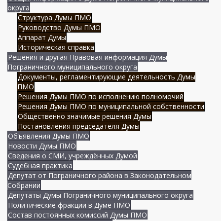
округа
Структура Думы ПМО
Руководство Думы ПМО
Аппарат Думы
Историческая справка
Решения и другая Правовая информация Думы
Пограничного муниципального округа
Документы, регламентирующие деятельность Думы
ПМО
Решения Думы ПМО по исполнению полномочий
Решения Думы ПМО по муниципальной собственности
Общественно значимые решения Думы
Постановления председателя Думы
Объявления Думы ПМО
Новости Думы ПМО
Сведения о СМИ, учреждённых Думой
Судебная практика
Депутат от Пограничного района в Законодательном
Собрании
Депутаты Думы Пограничного муниципального округа
Политические фракции в Думе ПМО
Состав постоянных комиссий Думы ПМО