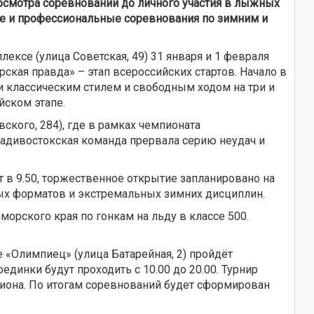
смотра соревнований до личного участия в лыжных
кие и профессиональные соревнования по зимним и
ексе (улица Советская, 49) 31 января и 1 февраля
кая правда» – этап всероссийских стартов. Начало в
и классическим стилем и свободным ходом на три и
йском этапе.
ского, 284), где в рамках чемпионата
ладивостокская команда прервала серию неудач и
 в 9.50, торжественное открытие запланировано на
ных форматов и экстремальных зимних дисциплин.
морского края по гонкам на льду в классе 500.
«Олимпиец» (улица Батарейная, 2) пройдёт
динки будут проходить с 10.00 до 20.00. Турнир
гиона. По итогам соревнований будет сформирован