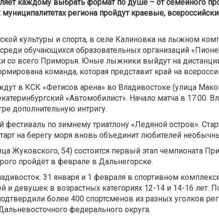
яет каждому выбрать формат по душе – от семейного про
ных муниципалитетах региона пройдут краевые, всероссийс
кой культуры и спорта, в селе Калиновка на лыжном компл
реди обучающихся образовательных организаций «Пионерс
ики со всего Приморья. Юные лыжники выйдут на дистанци
ормирована команда, которая представит край на всеросси
ждут в КСК «Фетисов арена» во Владивостоке (улица Маков
катеринбургский «Автомобилист». Начало матча в 17.00. В
гре дополнительную интригу.
 фестиваль по зимнему триатлону «Ледяной остров». Старт
й старт на берегу моря вновь объединит любителей необыч
ица Жуковского, 54) состоится первый этап чемпионата При
торого пройдёт в феврале в Дальнегорске.
ивосток. 31 января и 1 февраля в спортивном комплексе 
и девушек в возрастных категориях 12-14 и 14-16 лет. Пое
 подтвердили более 400 спортсменов из разных уголков ре
 Дальневосточного федерального округа.