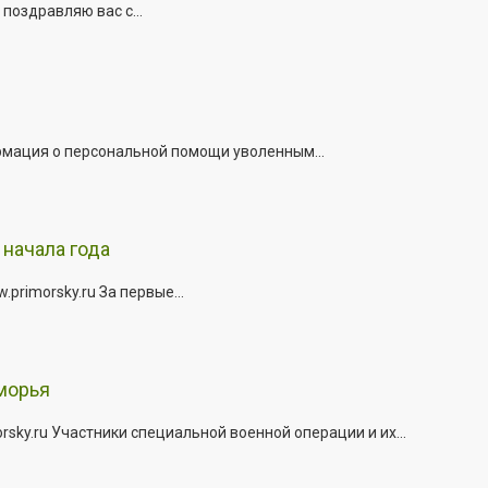
поздравляю вас с...
рмация о персональной помощи уволенным...
начала года
rimorsky.ru За первые...
морья
ky.ru Участники специальной военной операции и их...