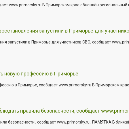
щает www.primorsky.ru В Приморском крае обновлён региональный
 восстановления запустили в Приморье для участник
ния запустили в Приморье для участников СВО, сообщает www.pri
ить новую профессию в Приморье
офессию в Приморье, сообщает www.primorsky.ru В Приморском кра
юдать правила безопасности, сообщает www.primor
ла безопасности , сообщает www.primorsky.ru . ПАМЯТКА В ближа