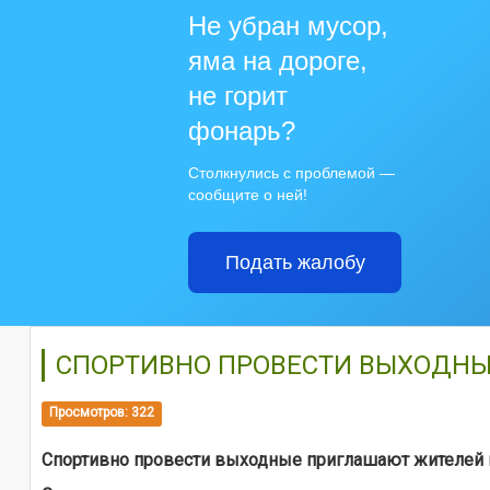
Не убран мусор,
яма на дороге,
не горит
фонарь?
Столкнулись с проблемой —
сообщите о ней!
Подать жалобу
СПОРТИВНО ПРОВЕСТИ ВЫХОДНЫ
Просмотров: 322
Спортивно провести выходные приглашают жителей и