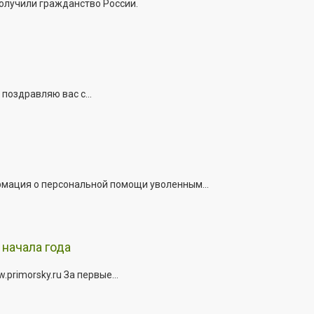
получили гражданство России.
поздравляю вас с...
рмация о персональной помощи уволенным...
начала года
rimorsky.ru За первые...