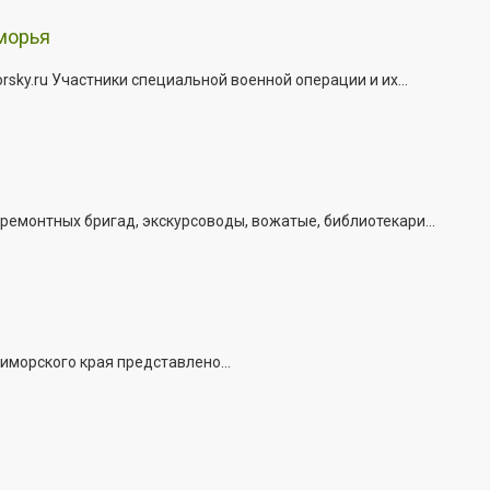
морья
ky.ru Участники специальной военной операции и их...
емонтных бригад, экскурсоводы, вожатые, библиотекари...
иморского края представлено...