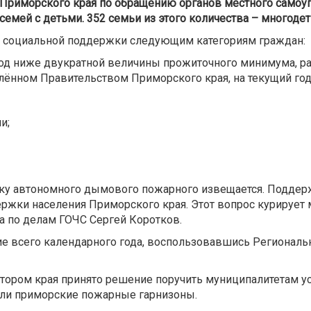
Приморского края по обращению органов местного самоу
мей с детьми. 352 семьи из этого количества – многодет
а социальной поддержки следующим категориям граждан:
д ниже двукратной величины прожиточного минимума, рас
лённом Правительством Приморского края, на текущий год
и;
ку автономного дымового пожарного извещается. Поддерж
ржки населения Приморского края. Этот вопрос курирует 
а по делам ГОЧС Сергей Коротков.
е всего календарного года, воспользовавшись Региональн
атором края принято решение поручить муниципалитетам у
кли приморские пожарные гарнизоны.