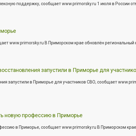
сную поддержку, сообщает www.primorsky.ru 1 июля в России отм
иморье
щает www.primorsky.ru В Приморском крае обновлён региональный
 восстановления запустили в Приморье для участник
ния запустили в Приморье для участников СВО, сообщает www.pri
ить новую профессию в Приморье
офессию в Приморье, сообщает www.primorsky.ru В Приморском кра