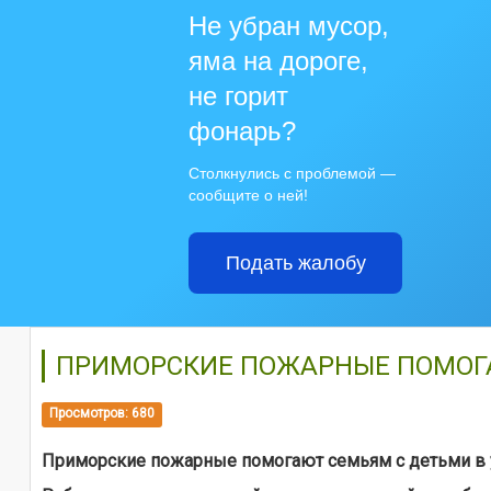
Не убран мусор,
яма на дороге,
не горит
фонарь?
Столкнулись с проблемой —
сообщите о ней!
Подать жалобу
ПРИМОРСКИЕ ПОЖАРНЫЕ ПОМОГА
Просмотров: 680
Приморские пожарные помогают семьям с детьми в