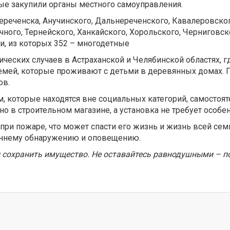
ые закупили органы местного самоуправления.
еченска, Анучинского, Дальнереченского, Кавалеровског
чного, Тернейского, Ханкайского, Хорольского, Черниговс
и, из которых 352 – многодетные
ических случаев в Астраханской и Челябинской областях, 
 семей, которые проживают с детьми в деревянных домах
ов.
, которые находятся вне социальных категорий, самостоя
о в строительном магазине, а установка не требует особ
при пожаре, что может спасти его жизнь и жизнь всей семь
раннему обнаружению и оповещению.
 сохранить имущество. Не оставайтесь равнодушными – по