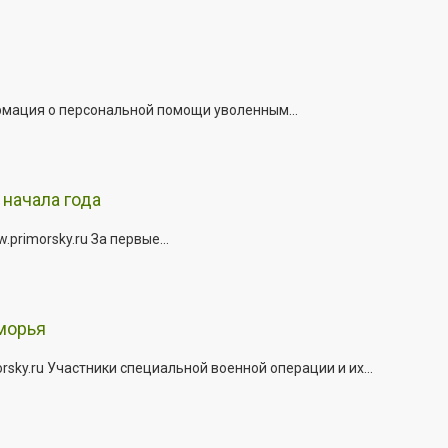
рмация о персональной помощи уволенным...
начала года
rimorsky.ru За первые...
морья
ky.ru Участники специальной военной операции и их...