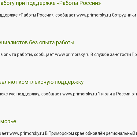
работу при поддержке «Работы России»
держке «Работы России», сообщает www.primorsky.ru Сотрудники р
ециалистов без опыта работы
з опыта работы, сообщает www.primorsky.ru В службе занятости Пр
тавляют комплексную поддержку
сную поддержку, сообщает www.primorsky.ru 1 июля в России отм
иморье
щает www.primorsky.ru В Приморском крае обновлён региональный