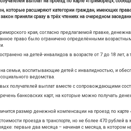
получателей выплат на проезд по карте «Приморец», сообщ
он, которые расширяют категории граждан, имеющих прав
закон приняли сразу в трёх чтениях на очередном заседан
Приморского края, согласно предлагаемой правке, денежна
 данное право было ограничено определёнными возрастным
и.
остранено на детей-инвалидов в возрасте от 7 до 18 лет,
 на семьи, воспитывающие детей с инвалидностью, и обес
 социального ведомства.
вых получателей выплат вместе с сопровождающими соста
еречень банковских карт, на которые можно получать дене
ичится размер денежной компенсации на проезд по карте
оимости проезда в транспорте, но не более 470 рублей в
дке: первые два месяца – начиная с месяца, в котором н