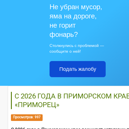
Не убран мусор,
яма на дороге,
не горит
фонарь?
Столкнулись с проблемой —
сообщите о ней!
Подать жалобу
С 2026 ГОДА В ПРИМОРСКОМ КРА
«ПРИМОРЕЦ»
Просмотров: 997