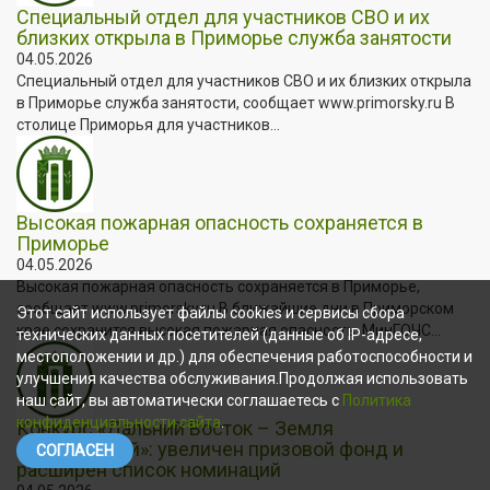
Специальный отдел для участников СВО и их
близких открыла в Приморье служба занятости
04.05.2026
Специальный отдел для участников СВО и их близких открыла
в Приморье служба занятости, сообщает www.primorsky.ru В
столице Приморья для участников...
Высокая пожарная опасность сохраняется в
Приморье
04.05.2026
Высокая пожарная опасность сохраняется в Приморье,
сообщает www.primorsky.ru В ближайшие дни в Приморском
Этот сайт использует файлы cookies и сервисы сбора
крае сохранится высокая пожарная опасность. МинГОЧС...
технических данных посетителей (данные об IP-адресе,
местоположении и др.) для обеспечения работоспособности и
улучшения качества обслуживания.Продолжая использовать
наш сайт, вы автоматически соглашаетесь с
Политика
конфиденциальности сайта
.
Конкурс «Дальний Восток – Земля
приключений»: увеличен призовой фонд и
СОГЛАСЕН
расширен список номинаций