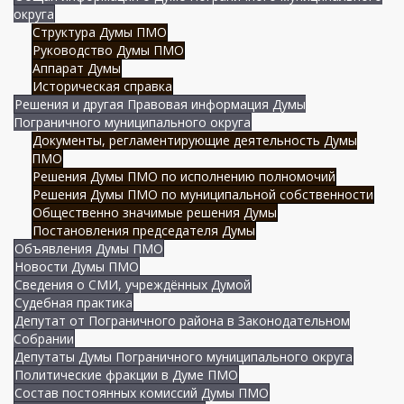
округа
Структура Думы ПМО
Руководство Думы ПМО
Аппарат Думы
Историческая справка
Решения и другая Правовая информация Думы
Пограничного муниципального округа
Документы, регламентирующие деятельность Думы
ПМО
Решения Думы ПМО по исполнению полномочий
Решения Думы ПМО по муниципальной собственности
Общественно значимые решения Думы
Постановления председателя Думы
Объявления Думы ПМО
Новости Думы ПМО
Сведения о СМИ, учреждённых Думой
Судебная практика
Депутат от Пограничного района в Законодательном
Собрании
Депутаты Думы Пограничного муниципального округа
Политические фракции в Думе ПМО
Состав постоянных комиссий Думы ПМО