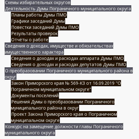
Схемы избирательных округов
Деятельность Думы Пограничного муниципального округа
Планы работы Думы ПМО
Графики заседаний Думы
Повестки заседаний Думы ПМО
Результаты проверок
Отчёты о работе
Сведения о доходах, имуществе и обязательствах
имущественного характера
Сведения о доходах и расходах аппарата Думы ПМО
Сведения о доходах и расходах депутатов Думы ПМО
О преобразовании Пограничного муниципального района в
округ
Закон Приморского края № 569-КЗ от 16.09.2019 "О
Пограничном муниципальном округе"
Документы поселений
Решения Думы о преобразовании Пограничного
муниципального района в округ
Проект Закона Приморского края о Пограничном
муниципальном округе
Конкурс на замещение должности главы Пограничного
муниципального округа