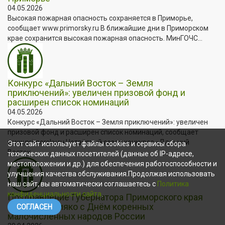
04.05.2026
Высокая пожарная опасность сохраняется в Приморье,
сообщает www.primorsky.ru В ближайшие дни в Приморском
крае сохранится высокая пожарная опасность. МинГОЧС...
Конкурс «Дальний Восток – Земля
приключений»: увеличен призовой фонд и
расширен список номинаций
04.05.2026
Конкурс «Дальний Восток – Земля приключений»: увеличен
призовой фонд и расширен список номинаций, сообщает
www.primorsky.ru Четвёртый сезон конкурса «Дальний
Этот сайт использует файлы cookies и сервисы сбора
Восток...
технических данных посетителей (данные об IP-адресе,
местоположении и др.) для обеспечения работоспособности и
улучшения качества обслуживания.Продолжая использовать
наш сайт, вы автоматически соглашаетесь с
Политика
конфиденциальности сайта
.
Поздравление Губернатора Приморского края
Олега Кожемяко с Днём коренных
СОГЛАСЕН
малочисленных народов России