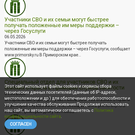
Участники СВО и их семьи могут быстрее
получать положенные им меры поддержки –
через Госуслуги
06.05.2026
Участники СВО и их семьи могут быстрее получать
положенные им меры поддержки – через Госуслуги, сообщает
www.primorsky.ru В Приморском крае...
Специальный отдел для участников СВО и их
Этот сайт использует файлы cookies и сервисы сбора
близких открыла в Приморье служба занятости
технических данных посетителей (данные об IP-адресе,
04.05.2026
местоположении и др.) для обеспечения работоспособности и
Специальный отдел для участников СВО и их близких открыла
улучшения качества обслуживания.Продолжая использовать
в Приморье служба занятости, сообщает www.primorsky.ru В
наш сайт, вы автоматически соглашаетесь с
Политика
столице Приморья для участников...
конфиденциальности сайта
.
СОГЛАСЕН