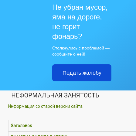
Не убран мусор,
яма на дороге,
не горит
фонарь?
Столкнулись с проблемой —
сообщите о ней!
Подать жалобу
НЕФОРМАЛЬНАЯ ЗАНЯТОСТЬ
Информация со старой версии сайта
Заголовок