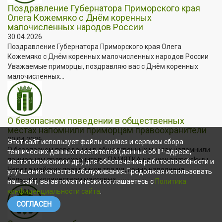
Поздравление Губернатора Приморского края
Олега Кожемяко с Днём коренных
малочисленных народов России
30.04.2026
Поздравление Губернатора Приморского края Олега
Кожемяко с Днём коренных малочисленных народов России
Уважаемые приморцы, поздравляю вас с Днём коренных
малочисленных...
О безопасном поведении в общественных
местах напомнили приморцам правоохранители
30.04.2026
Этот сайт использует файлы cookies и сервисы сбора
О безопасном поведении в общественных местах напомнили
технических данных посетителей (данные об IP-адресе,
приморцам правоохранители. ПАМЯТКА на www.primorsky.ru
местоположении и др.) для обеспечения работоспособности и
Череда майских праздников традиционно наполнена
улучшения качества обслуживания.Продолжая использовать
большим количеством массовых...
наш сайт, вы автоматически соглашаетесь с
Политика
конфиденциальности сайта
.
СОГЛАСЕН