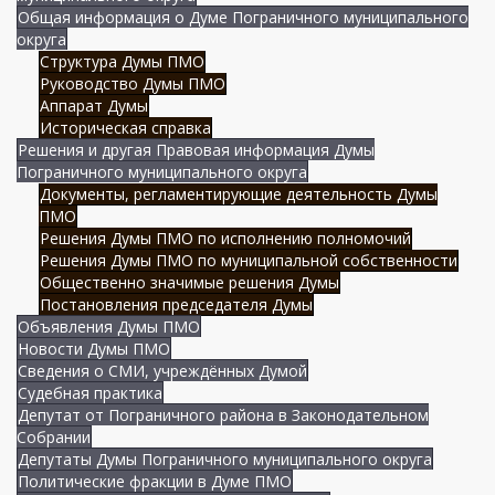
Общая информация о Думе Пограничного муниципального
округа
Структура Думы ПМО
Руководство Думы ПМО
Аппарат Думы
Историческая справка
Решения и другая Правовая информация Думы
Пограничного муниципального округа
Документы, регламентирующие деятельность Думы
ПМО
Решения Думы ПМО по исполнению полномочий
Решения Думы ПМО по муниципальной собственности
Общественно значимые решения Думы
Постановления председателя Думы
Объявления Думы ПМО
Новости Думы ПМО
Сведения о СМИ, учреждённых Думой
Судебная практика
Депутат от Пограничного района в Законодательном
Собрании
Депутаты Думы Пограничного муниципального округа
Политические фракции в Думе ПМО