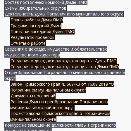
Состав постоянных комиссий Думы ПМО
Схемы избирательных округов
Деятельность Думы Пограничного муниципального округа
Планы работы Думы ПМО
Графики заседаний Думы
Повестки заседаний Думы ПМО
Результаты проверок
Отчёты о работе
Сведения о доходах, имуществе и обязательствах
имущественного характера
Сведения о доходах и расходах аппарата Думы ПМО
Сведения о доходах и расходах депутатов Думы ПМО
О преобразовании Пограничного муниципального района в
округ
Закон Приморского края № 569-КЗ от 16.09.2019 "О
Пограничном муниципальном округе"
Документы поселений
Решения Думы о преобразовании Пограничного
муниципального района в округ
Проект Закона Приморского края о Пограничном
муниципальном округе
Конкурс на замещение должности главы Пограничного
муниципального округа