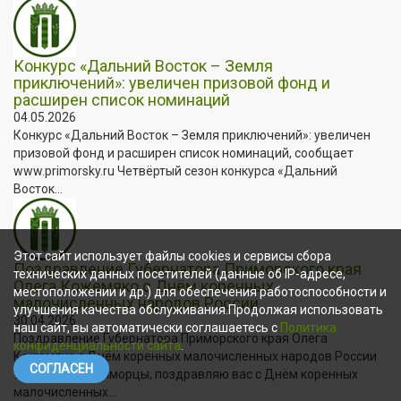
Конкурс «Дальний Восток – Земля
приключений»: увеличен призовой фонд и
расширен список номинаций
04.05.2026
Конкурс «Дальний Восток – Земля приключений»: увеличен
призовой фонд и расширен список номинаций, сообщает
www.primorsky.ru Четвёртый сезон конкурса «Дальний
Восток...
Этот сайт использует файлы cookies и сервисы сбора
Поздравление Губернатора Приморского края
технических данных посетителей (данные об IP-адресе,
Олега Кожемяко с Днём коренных
местоположении и др.) для обеспечения работоспособности и
малочисленных народов России
улучшения качества обслуживания.Продолжая использовать
30.04.2026
наш сайт, вы автоматически соглашаетесь с
Политика
Поздравление Губернатора Приморского края Олега
конфиденциальности сайта
.
Кожемяко с Днём коренных малочисленных народов России
СОГЛАСЕН
Уважаемые приморцы, поздравляю вас с Днём коренных
малочисленных...