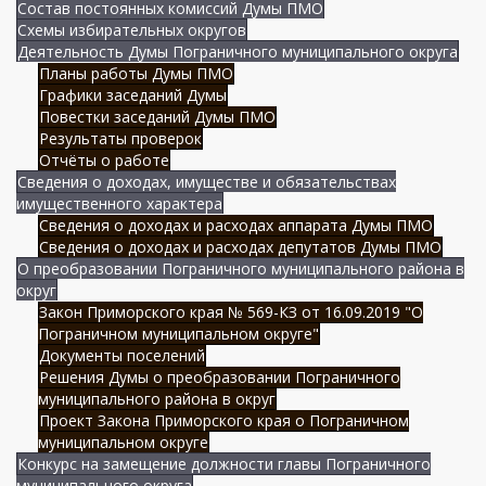
Состав постоянных комиссий Думы ПМО
Схемы избирательных округов
Деятельность Думы Пограничного муниципального округа
Планы работы Думы ПМО
Графики заседаний Думы
Повестки заседаний Думы ПМО
Результаты проверок
Отчёты о работе
Сведения о доходах, имуществе и обязательствах
имущественного характера
Сведения о доходах и расходах аппарата Думы ПМО
Сведения о доходах и расходах депутатов Думы ПМО
О преобразовании Пограничного муниципального района в
округ
Закон Приморского края № 569-КЗ от 16.09.2019 "О
Пограничном муниципальном округе"
Документы поселений
Решения Думы о преобразовании Пограничного
муниципального района в округ
Проект Закона Приморского края о Пограничном
муниципальном округе
Конкурс на замещение должности главы Пограничного
муниципального округа