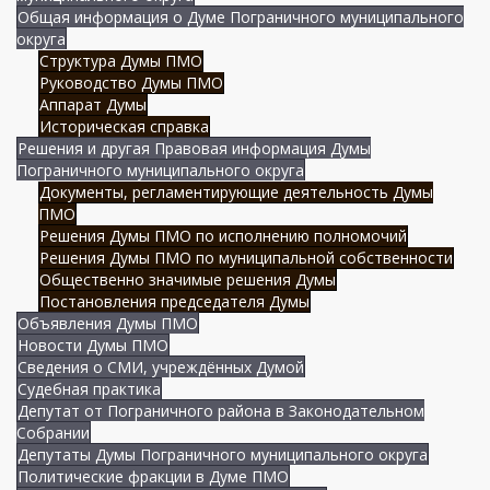
Общая информация о Думе Пограничного муниципального
округа
Структура Думы ПМО
Руководство Думы ПМО
Аппарат Думы
Историческая справка
Решения и другая Правовая информация Думы
Пограничного муниципального округа
Документы, регламентирующие деятельность Думы
ПМО
Решения Думы ПМО по исполнению полномочий
Решения Думы ПМО по муниципальной собственности
Общественно значимые решения Думы
Постановления председателя Думы
Объявления Думы ПМО
Новости Думы ПМО
Сведения о СМИ, учреждённых Думой
Судебная практика
Депутат от Пограничного района в Законодательном
Собрании
Депутаты Думы Пограничного муниципального округа
Политические фракции в Думе ПМО