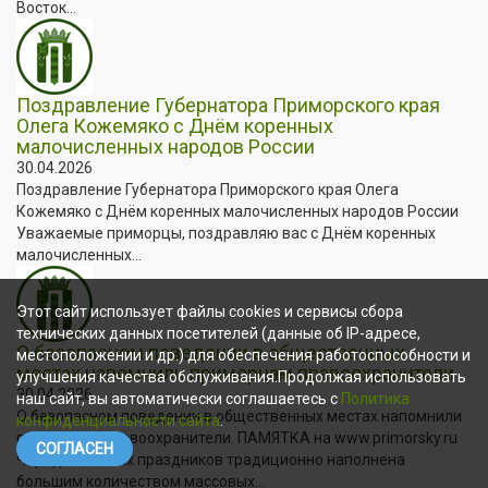
Восток...
Поздравление Губернатора Приморского края
Олега Кожемяко с Днём коренных
малочисленных народов России
30.04.2026
Поздравление Губернатора Приморского края Олега
Кожемяко с Днём коренных малочисленных народов России
Уважаемые приморцы, поздравляю вас с Днём коренных
малочисленных...
Этот сайт использует файлы cookies и сервисы сбора
технических данных посетителей (данные об IP-адресе,
О безопасном поведении в общественных
местоположении и др.) для обеспечения работоспособности и
местах напомнили приморцам правоохранители
улучшения качества обслуживания.Продолжая использовать
30.04.2026
наш сайт, вы автоматически соглашаетесь с
Политика
О безопасном поведении в общественных местах напомнили
конфиденциальности сайта
.
приморцам правоохранители. ПАМЯТКА на www.primorsky.ru
СОГЛАСЕН
Череда майских праздников традиционно наполнена
большим количеством массовых...