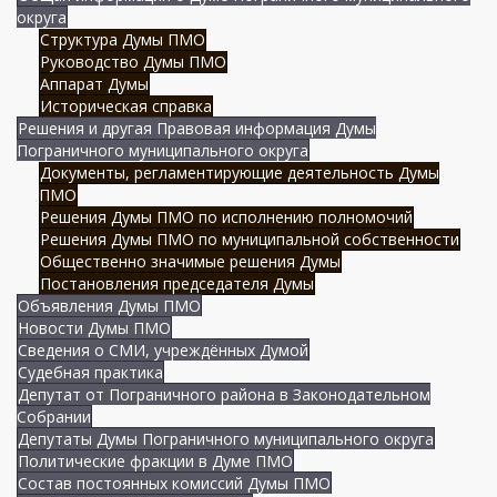
округа
Структура Думы ПМО
Руководство Думы ПМО
Аппарат Думы
Историческая справка
Решения и другая Правовая информация Думы
Пограничного муниципального округа
Документы, регламентирующие деятельность Думы
ПМО
Решения Думы ПМО по исполнению полномочий
Решения Думы ПМО по муниципальной собственности
Общественно значимые решения Думы
Постановления председателя Думы
Объявления Думы ПМО
Новости Думы ПМО
Сведения о СМИ, учреждённых Думой
Судебная практика
Депутат от Пограничного района в Законодательном
Собрании
Депутаты Думы Пограничного муниципального округа
Политические фракции в Думе ПМО
Состав постоянных комиссий Думы ПМО