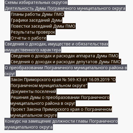
Схемы избирательных округов
Деятельность Думы Пограничного муниципального округа
Планы работы Думы ПМО
Графики заседаний Думы
Повестки заседаний Думы ПМО
Результаты проверок
Отчёты о работе
Сведения о доходах, имуществе и обязательствах
имущественного характера
Сведения о доходах и расходах аппарата Думы ПМО
Сведения о доходах и расходах депутатов Думы ПМО
О преобразовании Пограничного муниципального района в
округ
Закон Приморского края № 569-КЗ от 16.09.2019 "О
Пограничном муниципальном округе"
Документы поселений
Решения Думы о преобразовании Пограничного
муниципального района в округ
Проект Закона Приморского края о Пограничном
муниципальном округе
Конкурс на замещение должности главы Пограничного
муниципального округа