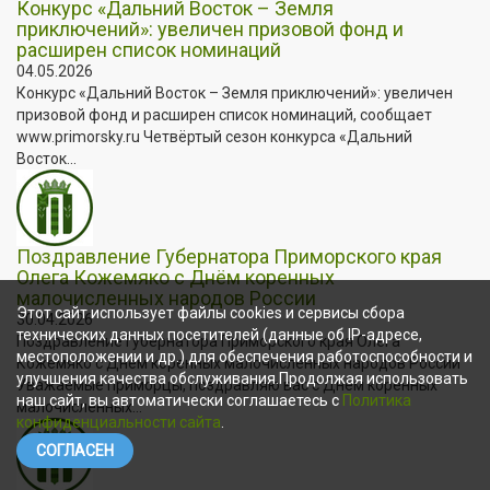
Конкурс «Дальний Восток – Земля
приключений»: увеличен призовой фонд и
расширен список номинаций
04.05.2026
Конкурс «Дальний Восток – Земля приключений»: увеличен
призовой фонд и расширен список номинаций, сообщает
www.primorsky.ru Четвёртый сезон конкурса «Дальний
Восток...
Поздравление Губернатора Приморского края
Олега Кожемяко с Днём коренных
малочисленных народов России
Этот сайт использует файлы cookies и сервисы сбора
30.04.2026
технических данных посетителей (данные об IP-адресе,
Поздравление Губернатора Приморского края Олега
местоположении и др.) для обеспечения работоспособности и
Кожемяко с Днём коренных малочисленных народов России
улучшения качества обслуживания.Продолжая использовать
Уважаемые приморцы, поздравляю вас с Днём коренных
наш сайт, вы автоматически соглашаетесь с
Политика
малочисленных...
конфиденциальности сайта
.
СОГЛАСЕН