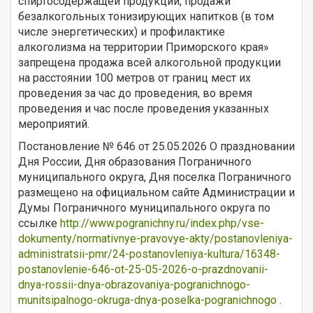
спиртосодержащей продукции, продажи
безалкогольных тонизирующих напитков (в том
числе энергетических) и профилактике
алкоголизма на территории Приморского края»
запрещена продажа всей алкогольной продукции
на расстоянии 100 метров от границ мест их
проведения за час до проведения, во время
проведения и час после проведения указанных
мероприятий.
Постановление № 646 от 25.05.2026 О праздновании
Дня России, Дня образования Пограничного
муниципального округа, Дня поселка Пограничного
размещено на официальном сайте Администрации и
Думы Пограничного муниципального округа по
ссылке
http://www.pogranichny.ru/index.php/vse-
dokumenty/normativnye-pravovye-akty/postanovleniya-
administratsii-pmr/24-postanovleniya-kultura/16348-
postanovlenie-646-ot-25-05-2026-o-prazdnovanii-
dnya-rossii-dnya-obrazovaniya-pogranichnogo-
munitsipalnogo-okruga-dnya-poselka-pogranichnogo .