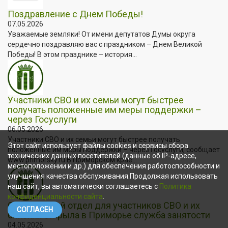
Поздравление с Днем Победы!
07.05.2026
Уважаемые земляки! От имени депутатов Думы округа
сердечно поздравляю вас с праздником – Днем Великой
Победы! В этом празднике – история...
Участники СВО и их семьи могут быстрее
получать положенные им меры поддержки –
через Госуслуги
06.05.2026
Участники СВО и их семьи могут быстрее получать
Этот сайт использует файлы cookies и сервисы сбора
положенные им меры поддержки – через Госуслуги, сообщает
технических данных посетителей (данные об IP-адресе,
www.primorsky.ru В Приморском крае...
местоположении и др.) для обеспечения работоспособности и
улучшения качества обслуживания.Продолжая использовать
наш сайт, вы автоматически соглашаетесь с
Политика
конфиденциальности сайта
.
Специальный отдел для участников СВО и их
СОГЛАСЕН
близких открыла в Приморье служба занятости
04.05.2026