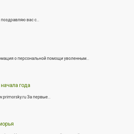
поздравляю вас с...
рмация о персональной помощи уволенным...
начала года
rimorsky.ru За первые...
морья