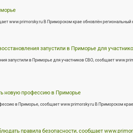
иморье
щает www.primorsky.ru В Приморском крае обновлён региональный
 восстановления запустили в Приморье для участник
ния запустили в Приморье для участников СВО, сообщает www.pri
ить новую профессию в Приморье
офессию в Приморье, сообщает www.primorsky.ru В Приморском кра
юдать правила безопасности, сообщает www.primor