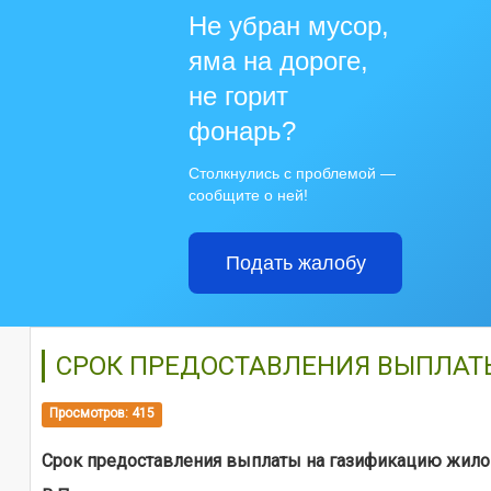
Не убран мусор,
яма на дороге,
не горит
фонарь?
Столкнулись с проблемой —
сообщите о ней!
Подать жалобу
СРОК ПРЕДОСТАВЛЕНИЯ ВЫПЛАТ
Просмотров: 415
Срок предоставления выплаты на газификацию жило