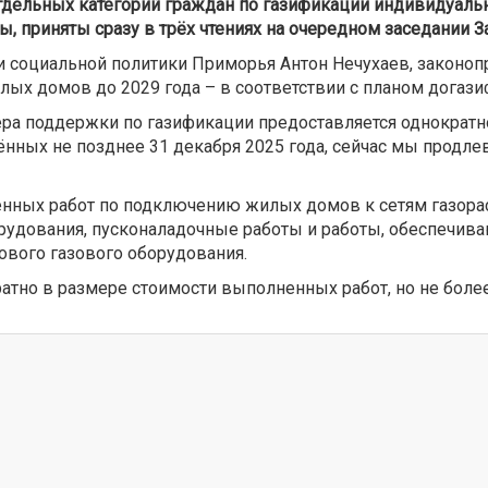
дельных категорий граждан по газификации индивидуальн
, приняты сразу в трёх чтениях на очередном заседании За
и социальной политики Приморья Антон Нечухаев, законоп
х домов до 2029 года – в соответствии с планом догази
ера поддержки по газификации предоставляется однокра
ных не позднее 31 декабря 2025 года, сейчас мы продлев
нных работ по подключению жилых домов к сетям газорас
рудования, пусконаладочные работы и работы, обеспечи
ового газового оборудования.
тно в размере стоимости выполненных работ, но не более