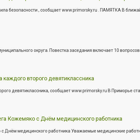
ла безопасности , сообщает www.primorsky.ru . ПАМЯТКА В ближа
иципального округа. Повестка заседания включает 10 вопросов. За
а каждого второго девятиклассника
ого девятиклассника, сообщает www.primorsky.ru В Приморье ста
ега Кожемяко с Днём медицинского работника
с Днём медицинского работника Уважаемые медицинские работник