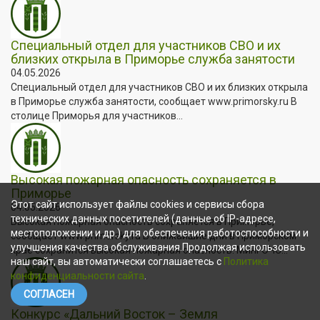
Специальный отдел для участников СВО и их
близких открыла в Приморье служба занятости
04.05.2026
Специальный отдел для участников СВО и их близких открыла
в Приморье служба занятости, сообщает www.primorsky.ru В
столице Приморья для участников...
Высокая пожарная опасность сохраняется в
Приморье
Этот сайт использует файлы cookies и сервисы сбора
04.05.2026
технических данных посетителей (данные об IP-адресе,
Высокая пожарная опасность сохраняется в Приморье,
местоположении и др.) для обеспечения работоспособности и
сообщает www.primorsky.ru В ближайшие дни в Приморском
улучшения качества обслуживания.Продолжая использовать
крае сохранится высокая пожарная опасность. МинГОЧС...
наш сайт, вы автоматически соглашаетесь с
Политика
конфиденциальности сайта
.
СОГЛАСЕН
Конкурс «Дальний Восток – Земля