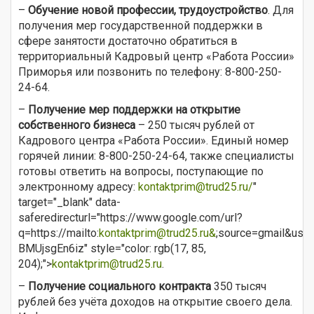
–
Обучение новой профессии, трудоустройство
. Для
получения мер государственной поддержки в
сфере занятости достаточно обратиться в
территориальный Кадровый центр «Работа России»
Приморья или позвонить по телефону: 8-800-250-
24-64.
–
Получение мер поддержки на открытие
собственного бизнеса
– 250 тысяч рублей от
Кадрового центра «Работа России». Единый номер
горячей линии: 8-800-250-24-64, также специалисты
готовы ответить на вопросы, поступающие по
электронному адресу:
kontaktprim@trud25.ru
/
"
target="_blank" data-
saferedirecturl="https://www.google.com/url?
q=https://mailto:
kontaktprim@trud25.ru&
;source=gmail&us
BMUjsgEn6iz" style="color: rgb(17, 85,
204);">
kontaktprim@trud25.ru
.
–
Получение социального контракта
350 тысяч
рублей без учёта доходов на открытие своего дела.