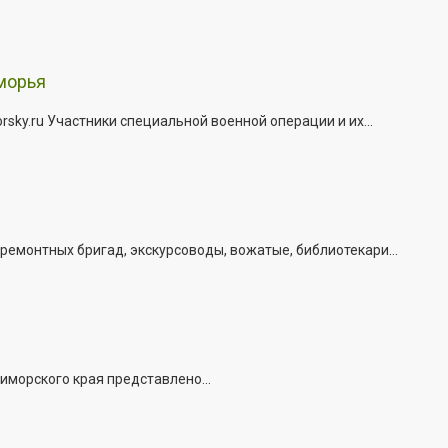
морья
ky.ru Участники специальной военной операции и их...
емонтных бригад, экскурсоводы, вожатые, библиотекари...
иморского края представлено...