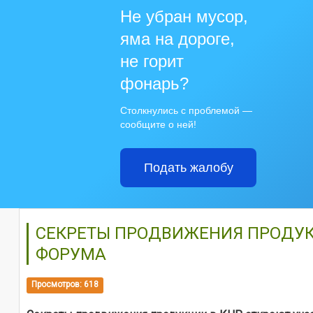
Не убран мусор,
яма на дороге,
не горит
фонарь?
Столкнулись с проблемой —
сообщите о ней!
Подать жалобу
СЕКРЕТЫ ПРОДВИЖЕНИЯ ПРОДУК
ФОРУМА
Просмотров: 618