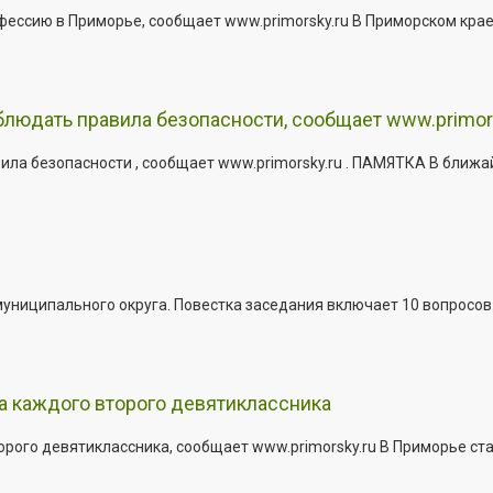
офессию в Приморье, сообщает www.primorsky.ru В Приморском кра
юдать правила безопасности, сообщает www.primor
ла безопасности , сообщает www.primorsky.ru . ПАМЯТКА В ближа
иципального округа. Повестка заседания включает 10 вопросов. За
а каждого второго девятиклассника
ого девятиклассника, сообщает www.primorsky.ru В Приморье ста