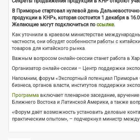
Секреты продвижения продукции в КНР откроют уча
В Приморье стартовал нулевой день Дальневосточно
продукции в КНР», которая состоится 1 декабря в 16
Желающие могут подключиться по
ссылке
.
Как уточнили в краевом министерстве международны
частности, они обсудят особенности работы с китай
товаров для китайского рынка.
Важным вопросом онлайн-сессии станет работа в Ха
Организатор онлайн-сессии – Центр поддержки эксп
Напомним, форум «Экспортный потенциал Приморья – 
бизнеса, органов власти, институтов поддержки эксп
Программа
включает пленарное заседание, вручение 
Ближнего Востока и Латинской Америки, а также во
«Форум даёт возможность установить деловые конта
практическим опытом», – подчеркнул министр между