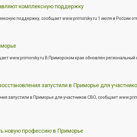
тавляют комплексную поддержку
сную поддержку, сообщает www.primorsky.ru 1 июля в России отм
иморье
щает www.primorsky.ru В Приморском крае обновлён региональный
 восстановления запустили в Приморье для участник
ния запустили в Приморье для участников СВО, сообщает www.pri
ить новую профессию в Приморье