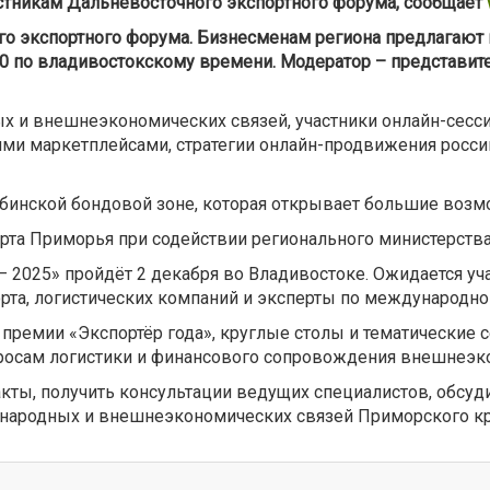
стникам Дальневосточного экспортного форума, сообщает
го экспортного форума. Бизнесменам региона предлагают 
.00 по владивостокскому времени. Модератор – представи
х и внешнеэкономических связей, участники онлайн-сесси
скими маркетплейсами, стратегии онлайн-продвижения росс
рбинской бондовой зоне, которая открывает большие возм
орта Приморья при содействии регионального министерст
2025» пройдёт 2 декабря во Владивостоке. Ожидается уча
орта, логистических компаний и эксперты по международно
премии «Экспортёр года», круглые столы и тематические 
просам логистики и финансового сопровождения внешнеэк
кты, получить консультации ведущих специалистов, обсуд
народных и внешнеэкономических связей Приморского кр