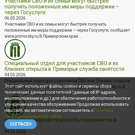
Участники СВО и их семьи могут быстрее
получать положенные им меры поддержки –
через Госуслуги
06.05.2026
Участники СВО и их семьи могут быстрее получать
положенные им меры поддержки – через Госуслуги, сообщает
www.primorsky.ru В Приморском крае...
Специальный отдел для участников СВО и их
близких открыла в Приморье служба занятости
04.05.2026
Специальный отдел для участников СВО и их близких открыла
Этот сайт использует файлы cookies и сервисы сбора
в Приморье служба занятости, сообщает www.primorsky.ru В
технических данных посетителей (данные об IP-адресе,
столице Приморья для участников...
местоположении и др.) для обеспечения работоспособности и
улучшения качества обслуживания.Продолжая использовать
наш сайт, вы автоматически соглашаетесь с
Политика
конфиденциальности сайта
.
Высокая пожарная опасность сохраняется в
СОГЛАСЕН
Приморье
04.05.2026